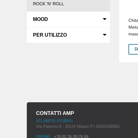
ROCK 'N' ROLL
MOOD
Chita
Melo
masc
PER UTILIZZO
D
CONTATTI AMP
ATLANTIS STUDIO:
Via Palermo,8 - 20124 Milano P.I.05820180965
PHONE:
+39.02.36.59.76.84