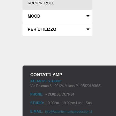
ROCK 'N' ROLL
MOOD
PER UTILIZZO
CONTATTI AMP
ATLANTIS STUDIO:
Via Palermo,8 - 20124 Milano P.I.05820180965
PHONE:
+39.02.36.59.76.84
STUDIO:
10.00am - 19.00pm Lun. - Sab.
E-MAIL:
info@atlantismusicproduction.it