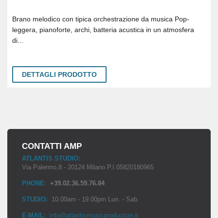
Brano melodico con tipica orchestrazione da musica Pop-
leggera, pianoforte, archi, batteria acustica in un atmosfera
di...
DETTAGLI PRODOTTO
CONTATTI AMP
ATLANTIS STUDIO:
Via Palermo,8 - 20124 Milano P.I.05820180965
PHONE:
+39.02.36.59.76.84
STUDIO:
10.00am - 19.00pm Lun. - Sab.
E-MAIL:
info@atlantismusicproduction.it