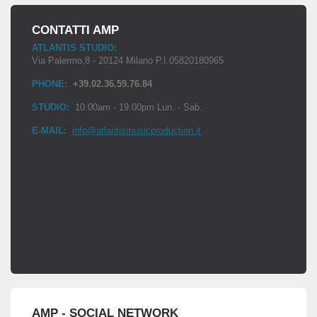
CONTATTI AMP
ATLANTIS STUDIO:
Via Palermo,8 - 20124 Milano P.I.05820180965
PHONE:
+39.02.36.59.76.84
STUDIO:
10.00am - 19.00pm Lun. - Sab.
E-MAIL:
info@atlantismusicproduction.it
AMP - SOCIAL NETWORK