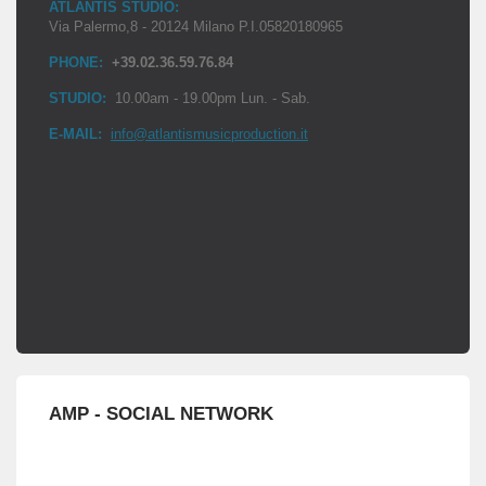
ATLANTIS STUDIO:
Via Palermo,8 - 20124 Milano P.I.05820180965
PHONE:
+39.02.36.59.76.84
STUDIO:
10.00am - 19.00pm Lun. - Sab.
E-MAIL:
info@atlantismusicproduction.it
AMP - SOCIAL NETWORK