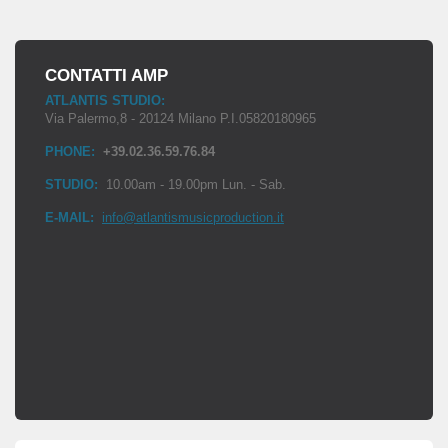
CONTATTI AMP
ATLANTIS STUDIO:
Via Palermo,8 - 20124 Milano P.I.05820180965
PHONE:
+39.02.36.59.76.84
STUDIO:
10.00am - 19.00pm Lun. - Sab.
E-MAIL:
info@atlantismusicproduction.it